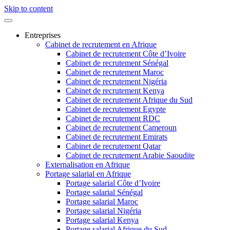
Skip to content
Entreprises
Cabinet de recrutement en Afrique
Cabinet de recrutement Côte d’Ivoire
Cabinet de recrutement Sénégal
Cabinet de recrutement Maroc
Cabinet de recrutement Nigéria
Cabinet de recrutement Kenya
Cabinet de recrutement Afrique du Sud
Cabinet de recrutement Egypte
Cabinet de recrutement RDC
Cabinet de recrutement Cameroun
Cabinet de recrutement Emirats
Cabinet de recrutement Qatar
Cabinet de recrutement Arabie Saoudite
Externalisation en Afrique
Portage salarial en Afrique
Portage salarial Côte d’Ivoire
Portage salarial Sénégal
Portage salarial Maroc
Portage salarial Nigéria
Portage salarial Kenya
Portage salarial Afrique du Sud