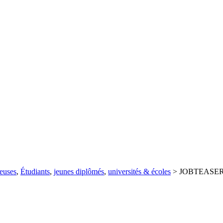
teuses
,
Étudiants
,
jeunes diplômés
,
universités & écoles
>
JOBTEASE