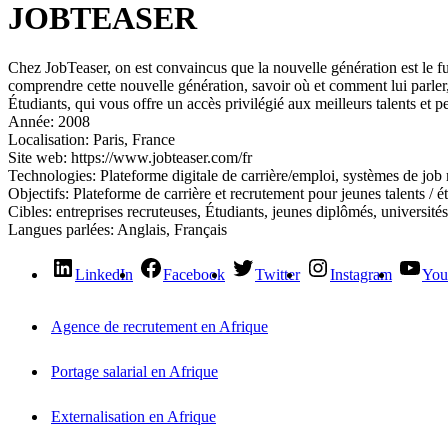
JOBTEASER
Chez JobTeaser, on est convaincus que la nouvelle génération est le futu
comprendre cette nouvelle génération, savoir où et comment lui parler, 
Étudiants, qui vous offre un accès privilégié aux meilleurs talents et p
Année:
2008
Localisation:
Paris, France
Site web:
https://www.jobteaser.com/fr
Technologies:
Plateforme digitale de carrière/emploi, systèmes de job
Objectifs:
Plateforme de carrière et recrutement pour jeunes talents / é
Cibles:
entreprises recruteuses, Étudiants, jeunes diplômés, université
Langues parlées:
Anglais, Français
LinkedIn
Facebook
Twitter
Instagram
You
Agence de recrutement en Afrique
Portage salarial en Afrique
Externalisation en Afrique