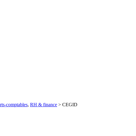
rts-comptables
,
RH & finance
>
CEGID