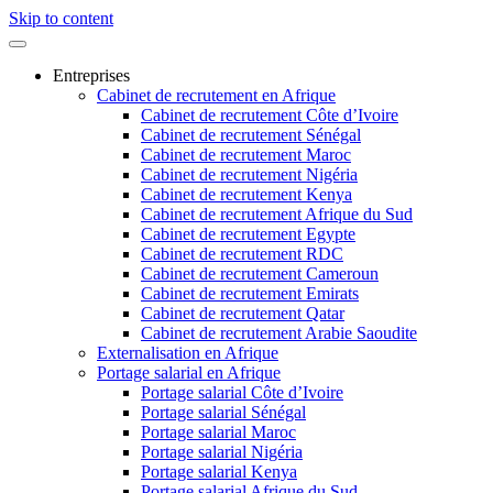
Skip to content
Entreprises
Cabinet de recrutement en Afrique
Cabinet de recrutement Côte d’Ivoire
Cabinet de recrutement Sénégal
Cabinet de recrutement Maroc
Cabinet de recrutement Nigéria
Cabinet de recrutement Kenya
Cabinet de recrutement Afrique du Sud
Cabinet de recrutement Egypte
Cabinet de recrutement RDC
Cabinet de recrutement Cameroun
Cabinet de recrutement Emirats
Cabinet de recrutement Qatar
Cabinet de recrutement Arabie Saoudite
Externalisation en Afrique
Portage salarial en Afrique
Portage salarial Côte d’Ivoire
Portage salarial Sénégal
Portage salarial Maroc
Portage salarial Nigéria
Portage salarial Kenya
Portage salarial Afrique du Sud