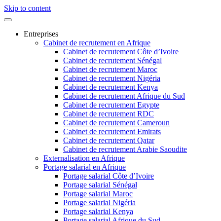
Skip to content
Entreprises
Cabinet de recrutement en Afrique
Cabinet de recrutement Côte d’Ivoire
Cabinet de recrutement Sénégal
Cabinet de recrutement Maroc
Cabinet de recrutement Nigéria
Cabinet de recrutement Kenya
Cabinet de recrutement Afrique du Sud
Cabinet de recrutement Egypte
Cabinet de recrutement RDC
Cabinet de recrutement Cameroun
Cabinet de recrutement Emirats
Cabinet de recrutement Qatar
Cabinet de recrutement Arabie Saoudite
Externalisation en Afrique
Portage salarial en Afrique
Portage salarial Côte d’Ivoire
Portage salarial Sénégal
Portage salarial Maroc
Portage salarial Nigéria
Portage salarial Kenya
Portage salarial Afrique du Sud