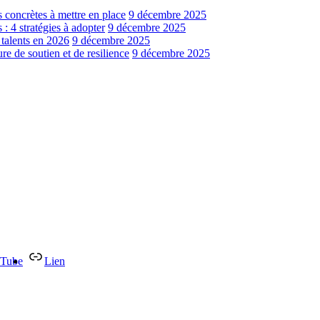
s concrètes à mettre en place
9 décembre 2025
: 4 stratégies à adopter
9 décembre 2025
 talents en 2026
9 décembre 2025
e de soutien et de resilience
9 décembre 2025
Tube
Lien