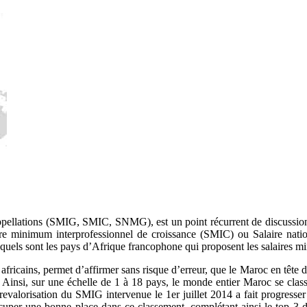
ppellations (SMIG, SMIC, SNMG), est un point récurrent de discussion 
aire minimum interprofessionnel de croissance (SMIC) ou Salaire n
i, quels sont les pays d’Afrique francophone qui proposent les salaires m
ricains, permet d’affirmer sans risque d’erreur, que le Maroc en tête d
 Ainsi, sur une échelle de 1 à 18 pays, le monde entier Maroc se class
re revalorisation du SMIG intervenue le 1er juillet 2014 a fait progre
cuper une bonne place dans ce classement, complétant ainsi le top 3