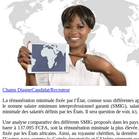
Chams Diagne
Candidat/Recruteur
La rémunération minimale fixée par l’État, connue sous différentes a
le nomme salaire minimum interprofessionnel garanti (SMIG), sal
minimale des salariés définis par les États.
Il sera question de voir, ic
Une analyse comparative des différents SMIG proposés dans les pays af
barre à 137.095 FCFA, soit la rémunération minimale la plus élevée.
fixée par les États africains. Ainsi, au royaume chérifien, la derniè
D’autres pays comme la Guinée-équatoriale et l’Algérie viennent oc