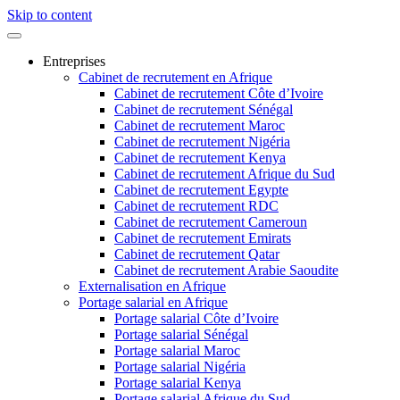
Skip to content
Entreprises
Cabinet de recrutement en Afrique
Cabinet de recrutement Côte d’Ivoire
Cabinet de recrutement Sénégal
Cabinet de recrutement Maroc
Cabinet de recrutement Nigéria
Cabinet de recrutement Kenya
Cabinet de recrutement Afrique du Sud
Cabinet de recrutement Egypte
Cabinet de recrutement RDC
Cabinet de recrutement Cameroun
Cabinet de recrutement Emirats
Cabinet de recrutement Qatar
Cabinet de recrutement Arabie Saoudite
Externalisation en Afrique
Portage salarial en Afrique
Portage salarial Côte d’Ivoire
Portage salarial Sénégal
Portage salarial Maroc
Portage salarial Nigéria
Portage salarial Kenya
Portage salarial Afrique du Sud