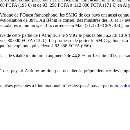
000 FCFA (195 €) et de 93. 258 FCFA à l112 000 FCFA (171 €) en Alg
frique de l’Ouest francophone, les SMIG de ces pays ont aussi connu une
valorisation de 39%. Au Bénin le conseil des ministres des 16 et 17 a
 bas salaires minimums, en l’occurrence au Mali (31.370 FCFA, 48€), 
ive de cette partie de l’Afrique, a le SMIG le plus faible 36.270FCFA
vec 80.000 FCFA (122€). La promesse de porter le SMIG gabonais à 
ique francophone qui s’élève à 62.358 FCFA (95€)
égalais, le salaire minimum a augmenté de 44,8 % au 1er juin 2018, pass
ité des pays d’Afrique ne doit pas occulter la prépondérance des empl
prises présentes à l’international, n’hésitez pas à passer par notre
cabi