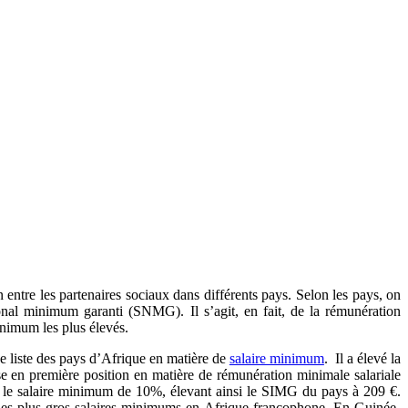
entre les partenaires sociaux dans différents pays.
Selon les pays, on
ational minimum garanti (SNMG).
Il s’agit, en fait, de la rémunération
inimum les plus élevés.
e liste des pays d’Afrique en matière de
salaire minimum
. Il a élevé la
e en première position en matière de rémunération minimale salariale
sser le salaire minimum de 10%, élevant ainsi le SIMG du pays à 209 €.
 des plus gros salaires minimums en Afrique francophone. En Guinée-