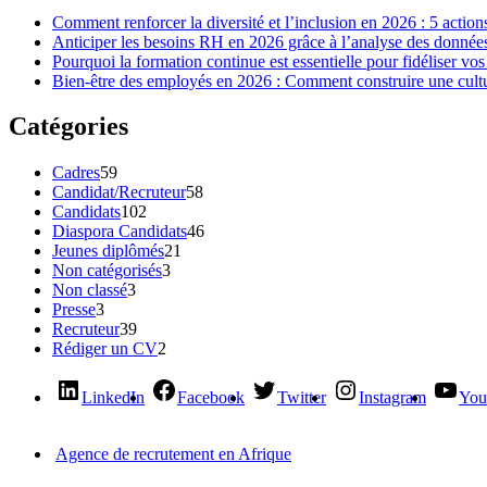
Comment renforcer la diversité et l’inclusion en 2026 : 5 action
Anticiper les besoins RH en 2026 grâce à l’analyse des données 
Pourquoi la formation continue est essentielle pour fidéliser vos
Bien-être des employés en 2026 : Comment construire une cultur
Catégories
Cadres
59
Candidat/Recruteur
58
Candidats
102
Diaspora Candidats
46
Jeunes diplômés
21
Non catégorisés
3
Non classé
3
Presse
3
Recruteur
39
Rédiger un CV
2
LinkedIn
Facebook
Twitter
Instagram
You
Agence de recrutement en Afrique