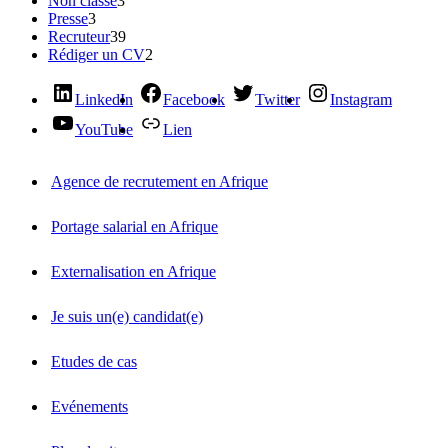
Non classé
3
Presse
3
Recruteur
39
Rédiger un CV
2
LinkedIn
Facebook
Twitter
Instagram
YouTube
Lien
Agence de recrutement en Afrique
Portage salarial en Afrique
Externalisation en Afrique
Je suis un(e) candidat(e)
Etudes de cas
Evénements