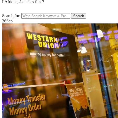
l’Afrique, à quelles fins ?
Search for:
Search
26
Sep