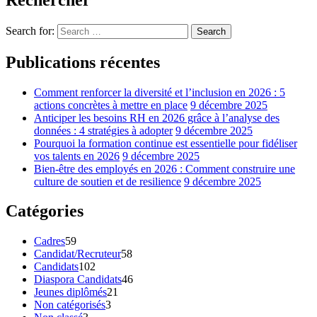
Search for:
Search
Publications récentes
Comment renforcer la diversité et l’inclusion en 2026 : 5
actions concrètes à mettre en place
9 décembre 2025
Anticiper les besoins RH en 2026 grâce à l’analyse des
données : 4 stratégies à adopter
9 décembre 2025
Pourquoi la formation continue est essentielle pour fidéliser
vos talents en 2026
9 décembre 2025
Bien-être des employés en 2026 : Comment construire une
culture de soutien et de resilience
9 décembre 2025
Catégories
Cadres
59
Candidat/Recruteur
58
Candidats
102
Diaspora Candidats
46
Jeunes diplômés
21
Non catégorisés
3