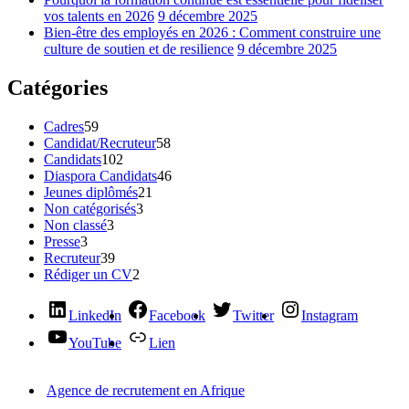
vos talents en 2026
9 décembre 2025
Bien-être des employés en 2026 : Comment construire une
culture de soutien et de resilience
9 décembre 2025
Catégories
Cadres
59
Candidat/Recruteur
58
Candidats
102
Diaspora Candidats
46
Jeunes diplômés
21
Non catégorisés
3
Non classé
3
Presse
3
Recruteur
39
Rédiger un CV
2
LinkedIn
Facebook
Twitter
Instagram
YouTube
Lien
Agence de recrutement en Afrique