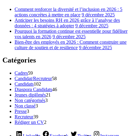
Comment renforcer la diversité et l’inclusion en 2026 : 5
actions concrètes à mettre en place
9 décembre 2025
Anticiper les besoins RH en 2026 grâce à l’analyse des
données : 4 stratégies à adopter
9 décembre 2025
Pourquoi la formation continue est essentielle pour fidéliser
vos talents en 2026
9 décembre 2025
Bien-être des employés en 2026 : Comment construire une
culture de soutien et de resilience
9 décembre 2025
Catégories
Cadres
59
Candidat/Recruteur
58
Candidats
102
Diaspora Candidats
46
Jeunes diplômés
21
Non catégorisés
3
Non classé
3
Presse
3
Recruteur
39
Rédiger un CV
2
LinkedIn
Facebook
Twitter
Instagram