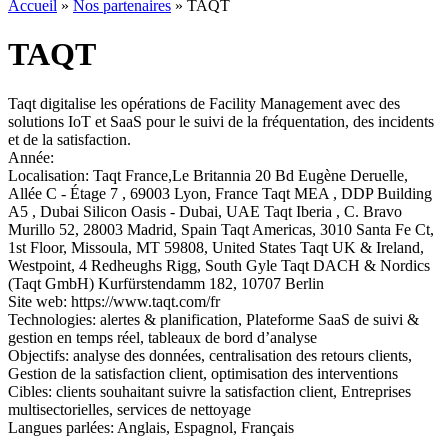
Accueil
»
Nos partenaires
»
TAQT
TAQT
Taqt digitalise les opérations de Facility Management avec des
solutions IoT et SaaS pour le suivi de la fréquentation, des incidents
et de la satisfaction.
Année:
Localisation:
Taqt France,Le Britannia 20 Bd Eugène Deruelle,
Allée C - Étage 7 , 69003 Lyon, France Taqt MEA , DDP Building
A5 , Dubai Silicon Oasis - Dubai, UAE Taqt Iberia , C. Bravo
Murillo 52, 28003 Madrid, Spain Taqt Americas, 3010 Santa Fe Ct,
1st Floor, Missoula, MT 59808, United States Taqt UK & Ireland,
Westpoint, 4 Redheughs Rigg, South Gyle Taqt DACH & Nordics
(Taqt GmbH) Kurfürstendamm 182, 10707 Berlin
Site web:
https://www.taqt.com/fr
Technologies:
alertes & planification, Plateforme SaaS de suivi &
gestion en temps réel, tableaux de bord d’analyse
Objectifs:
analyse des données, centralisation des retours clients,
Gestion de la satisfaction client, optimisation des interventions
Cibles:
clients souhaitant suivre la satisfaction client, Entreprises
multisectorielles, services de nettoyage
Langues parlées:
Anglais, Espagnol, Français