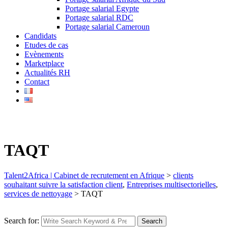
Portage salarial Egypte
Portage salarial RDC
Portage salarial Cameroun
Candidats
Etudes de cas
Evènements
Marketplace
Actualités RH
Contact
TAQT
Talent2Africa | Cabinet de recrutement en Afrique
>
clients
souhaitant suivre la satisfaction client
,
Entreprises multisectorielles
,
services de nettoyage
>
TAQT
Search for:
Search