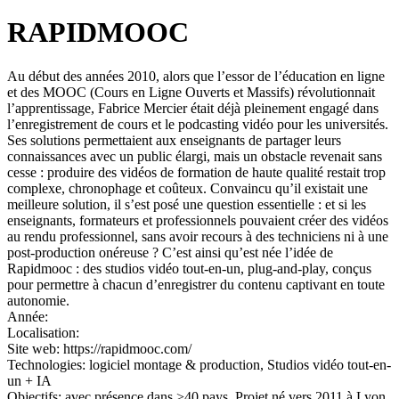
RAPIDMOOC
Au début des années 2010, alors que l’essor de l’éducation en ligne
et des MOOC (Cours en Ligne Ouverts et Massifs) révolutionnait
l’apprentissage, Fabrice Mercier était déjà pleinement engagé dans
l’enregistrement de cours et le podcasting vidéo pour les universités.
Ses solutions permettaient aux enseignants de partager leurs
connaissances avec un public élargi, mais un obstacle revenait sans
cesse : produire des vidéos de formation de haute qualité restait trop
complexe, chronophage et coûteux. Convaincu qu’il existait une
meilleure solution, il s’est posé une question essentielle : et si les
enseignants, formateurs et professionnels pouvaient créer des vidéos
au rendu professionnel, sans avoir recours à des techniciens ni à une
post-production onéreuse ? C’est ainsi qu’est née l’idée de
Rapidmooc : des studios vidéo tout-en-un, plug-and-play, conçus
pour permettre à chacun d’enregistrer du contenu captivant en toute
autonomie.
Année:
Localisation:
Site web:
https://rapidmooc.com/
Technologies:
logiciel montage & production, Studios vidéo tout-en-
un + IA
Objectifs:
avec présence dans >40 pays, Projet né vers 2011 à Lyon