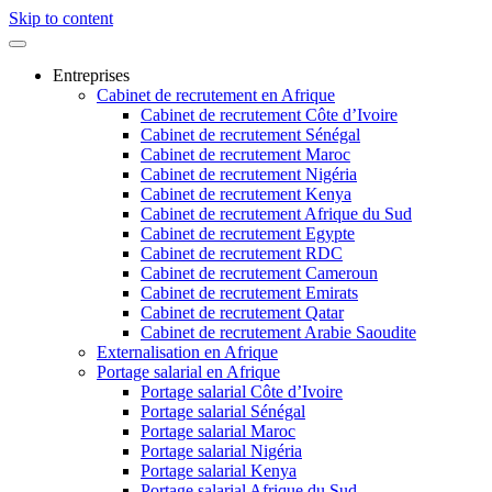
Skip to content
Entreprises
Cabinet de recrutement en Afrique
Cabinet de recrutement Côte d’Ivoire
Cabinet de recrutement Sénégal
Cabinet de recrutement Maroc
Cabinet de recrutement Nigéria
Cabinet de recrutement Kenya
Cabinet de recrutement Afrique du Sud
Cabinet de recrutement Egypte
Cabinet de recrutement RDC
Cabinet de recrutement Cameroun
Cabinet de recrutement Emirats
Cabinet de recrutement Qatar
Cabinet de recrutement Arabie Saoudite
Externalisation en Afrique
Portage salarial en Afrique
Portage salarial Côte d’Ivoire
Portage salarial Sénégal
Portage salarial Maroc
Portage salarial Nigéria
Portage salarial Kenya
Portage salarial Afrique du Sud