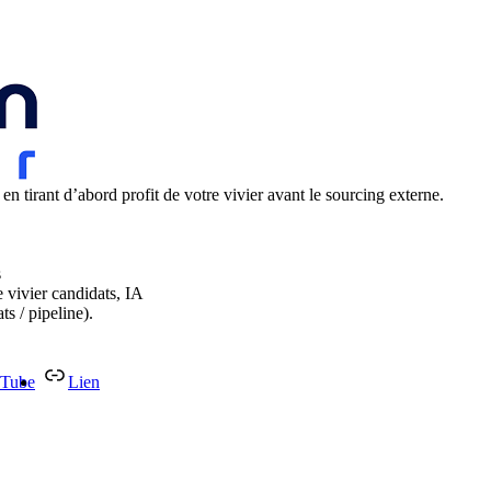
n tirant d’abord profit de votre vivier avant le sourcing externe.
s
 vivier candidats, IA
s / pipeline).
Tube
Lien