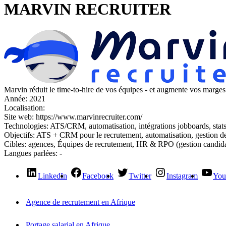
MARVIN RECRUITER
Marvin réduit le time-to-hire de vos équipes - et augmente vos marges e
Année:
2021
Localisation:
Site web:
https://www.marvinrecruiter.com/
Technologies:
ATS/CRM, automatisation, intégrations jobboards, stat
Objectifs:
ATS + CRM pour le recrutement, automatisation, gestion de
Cibles:
agences, Équipes de recrutement, HR & RPO (gestion candidat
Langues parlées:
-
LinkedIn
Facebook
Twitter
Instagram
You
Agence de recrutement en Afrique
Portage salarial en Afrique