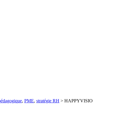
 pédagogique
,
PME
,
stratégie RH
>
HAPPYVISIO