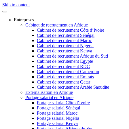
Skip to content
Entreprises
Cabinet de recrutement en Afrique
Cabinet de recrutement Côte d’Ivoire
Cabinet de recrutement Sénégal
Cabinet de recrutement Maroc
Cabinet de recrutement Nigéria
Cabinet de recrutement Kenya
Cabinet de recrutement Afrique du Sud
Cabinet de recrutement Egypte
Cabinet de recrutement RDC
Cabinet de recrutement Cameroun
Cabinet de recrutement Emirats
Cabinet de recrutement Qatar
Cabinet de recrutement Arabie Saoudite
Externalisation en Afrique
Portage salarial en Afrique
Portage salarial Côte d’Ivoire
Portage salarial Sénégal
Portage salarial Maroc
Portage salarial Nigéria
Portage salarial Kenya
Portage salarial Afrique du Sud