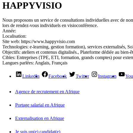
HAPPYVISIO
Nous proposons un service de consultations individuelles avec de nomb
lors de rendez-vous individuels en visioconférence.
Année:
Localisation:
Site web:
https://www.happyvisio.com
Technologies:
e‑learning, gestion formation), services externalisés, So
Objectifs:
ateliers et contenus digitalisés., Plateforme dédiée au bien‑
Cibles:
Entreprises (TPE, ETI, formation, grands comptes) pour exte
Langues parlées:
Anglais, Français
LinkedIn
Facebook
Twitter
Instagram
You
Agence de recrutement en Afrique
Portage salarial en Afrique
Externalisation en Afrique
Je suis un(e) candidat(e)