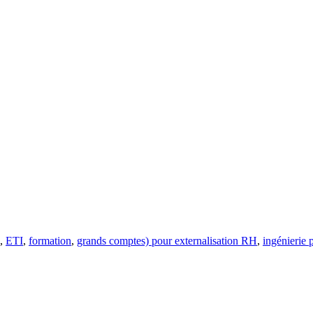
,
ETI
,
formation
,
grands comptes) pour externalisation RH
,
ingénierie