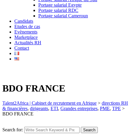
Portage salarial Egypte
Portage salarial RDC
Portage salarial Cameroun
Candidats
Etudes de cas
Evènements
Marketplace
Actualités RH
Contact
BDO FRANCE
Talent2Africa | Cabinet de recrutement en Afrique
>
directions RH
& financières
,
dirigeants
,
ETI
,
Grandes entreprises
,
PME
,
TPE
>
BDO FRANCE
Search for:
Search