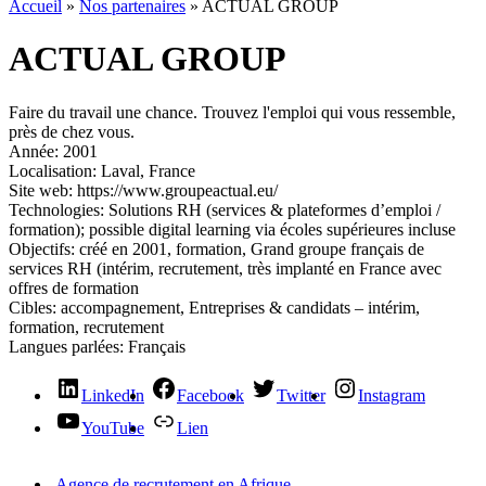
Accueil
»
Nos partenaires
»
ACTUAL GROUP
ACTUAL GROUP
Faire du travail une chance. Trouvez l'emploi qui vous ressemble,
près de chez vous.
Année:
2001
Localisation:
Laval, France
Site web:
https://www.groupeactual.eu/
Technologies:
Solutions RH (services & plateformes d’emploi /
formation); possible digital learning via écoles supérieures incluse
Objectifs:
créé en 2001, formation, Grand groupe français de
services RH (intérim, recrutement, très implanté en France avec
offres de formation
Cibles:
accompagnement, Entreprises & candidats – intérim,
formation, recrutement
Langues parlées:
Français
LinkedIn
Facebook
Twitter
Instagram
YouTube
Lien
Agence de recrutement en Afrique