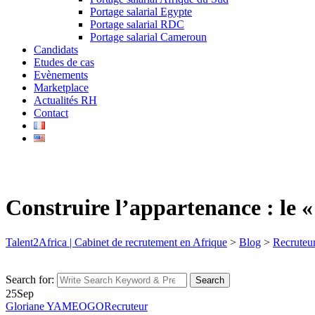
Portage salarial Egypte
Portage salarial RDC
Portage salarial Cameroun
Candidats
Etudes de cas
Evènements
Marketplace
Actualités RH
Contact
Construire l’appartenance : le 
Talent2Africa | Cabinet de recrutement en Afrique
>
Blog
>
Recruteu
Search for:
Search
25
Sep
Gloriane YAMEOGO
Recruteur