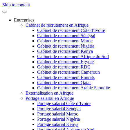
Skip to content
Entreprises
Cabinet de recrutement en Afrique
Cabinet de recrutement Côte d’Ivoire
Cabinet de recrutement Sénégal
Cabinet de recrutement Maroc
Cabinet de recrutement Nigéria
Cabinet de recrutement Kenya
Cabinet de recrutement Afrique du Sud
Cabinet de recrutement Egypte
Cabinet de recrutement RDC
Cabinet de recrutement Cameroun
Cabinet de recrutement Emirats
Cabinet de recrutement Qatar
Cabinet de recrutement Arabie Saoudite
Externalisation en Afrique
Portage salarial en Afrique
Portage salarial Côte d’Ivoire
Portage salarial Sénégal
Portage salarial Maroc
Portage salarial Nigéria
Portage salarial Kenya
Portage salarial Afrique du Sud