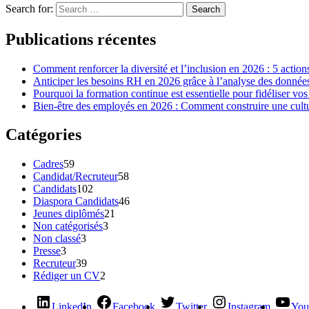
Search for:
Search
Publications récentes
Comment renforcer la diversité et l’inclusion en 2026 : 5 action
Anticiper les besoins RH en 2026 grâce à l’analyse des données 
Pourquoi la formation continue est essentielle pour fidéliser vos
Bien-être des employés en 2026 : Comment construire une cultur
Catégories
Cadres
59
Candidat/Recruteur
58
Candidats
102
Diaspora Candidats
46
Jeunes diplômés
21
Non catégorisés
3
Non classé
3
Presse
3
Recruteur
39
Rédiger un CV
2
LinkedIn
Facebook
Twitter
Instagram
You