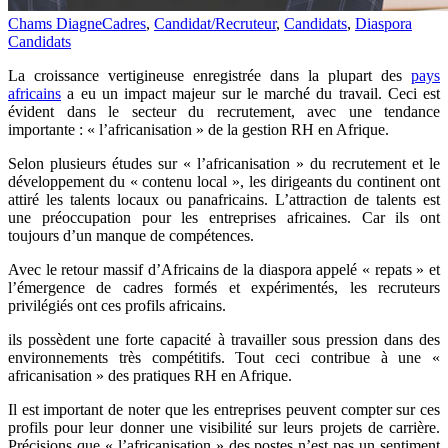
Chams Diagne
Cadres
,
Candidat/Recruteur
,
Candidats
,
Diaspora
Candidats
La croissance vertigineuse enregistrée dans la plupart des
pays
africains
a eu un impact majeur sur le marché du travail.
Ceci est
évident dans le secteur du recrutement, avec une tendance
importante : « l’africanisation » de la gestion RH en Afrique.
Selon plusieurs études sur « l’africanisation » du recrutement et le
développement du « contenu local », les dirigeants du continent ont
attiré les talents locaux ou panafricains.
L’attraction de talents est
une préoccupation pour les entreprises africaines.
Car ils ont
toujours d’un manque de compétences.
Avec le retour massif d’Africains de la diaspora appelé « repats » et
l’émergence de cadres formés et expérimentés, les recruteurs
privilégiés ont ces profils africains.
ils possèdent une forte capacité à travailler sous pression dans des
environnements très compétitifs.
Tout ceci contribue à une «
africanisation » des pratiques RH en Afrique.
Il est important de noter que les entreprises peuvent compter sur ces
profils pour leur donner une visibilité sur leurs projets de carrière.
Précisions que « l’africanisation » des postes n’est pas un sentiment