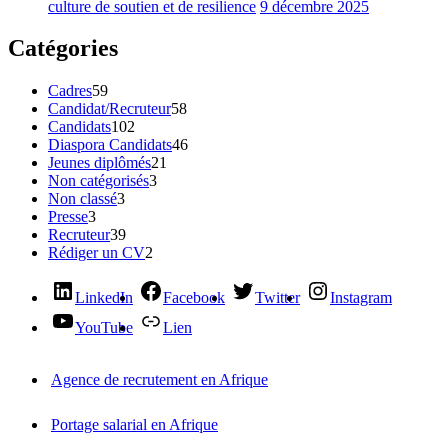
culture de soutien et de resilience
9 décembre 2025
Catégories
Cadres
59
Candidat/Recruteur
58
Candidats
102
Diaspora Candidats
46
Jeunes diplômés
21
Non catégorisés
3
Non classé
3
Presse
3
Recruteur
39
Rédiger un CV
2
LinkedIn
Facebook
Twitter
Instagram
YouTube
Lien
Agence de recrutement en Afrique
Portage salarial en Afrique